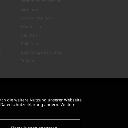
Drahtbiegemaschine
Gewinde
Laserschweißen
Montieren
Räumen
Rollieren
k
Stanzbiegemaschine
Tulpen
rch die weitere Nutzung unserer Webseite
e Datenschutzerklärung ändern. Weitere
Einstellungen anpassen