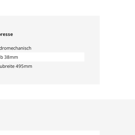
presse
dromechanisch
ub 38mm
ubreite 495mm