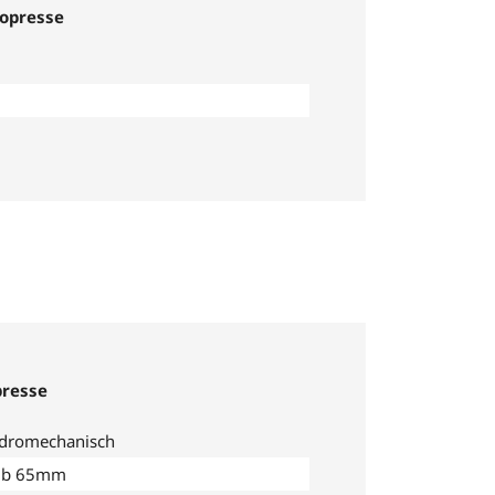
opresse
presse
dromechanisch
ub 65mm