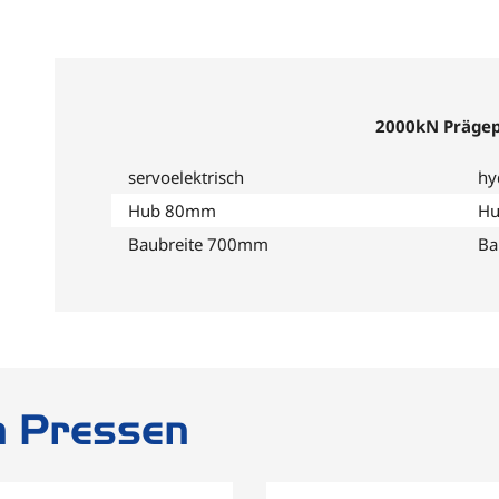
2000kN Präge
servoelektrisch
hy
Hub 80mm
H
Baubreite 700mm
Ba
n Pressen